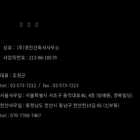
상호 : (주)경진건축사사무소
사업자번호 : 213-86-18570
대표 : 조창곤
tel : 02-573-7212 / fax : 02-573-7213
서울사무실 : 서울특별시 서초구 동작대로40, 4층 (방배동, 경복빌딩)
천안사무실 : 충청남도 천안시 동남구 천안천10길 65 (신부동)
tel : 070-7700-7467