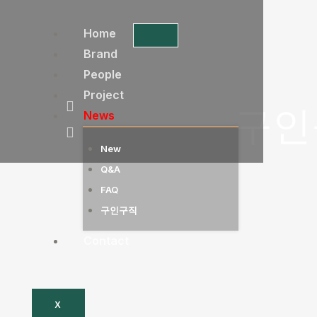
콘
텐
Home
츠
Brand
로
People
건
Project
구인
너
News
뛰
New
기
Q&A
FAQ
구인구직
Contact
X