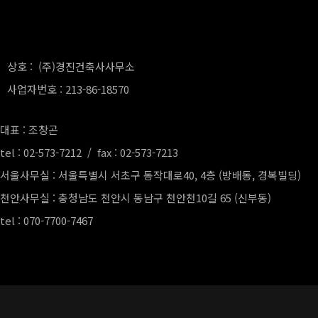
상호 : (주)경진건축사사무소
사업자번호 : 213-86-18570
대표 : 조창곤
tel : 02-573-7212 / fax : 02-573-7213
서울사무실 : 서울특별시 서초구 동작대로40, 4층 (방배동, 경복빌딩)
천안사무실 : 충청남도 천안시 동남구 천안천10길 65 (신부동)
tel : 070-7700-7467