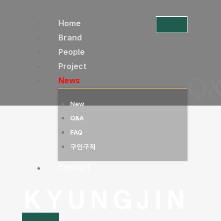
콘
텐
Home
츠
Brand
로
People
건
Project
Q
너
News
뛰
New
기
Q&A
FAQ
구인구직
Contact