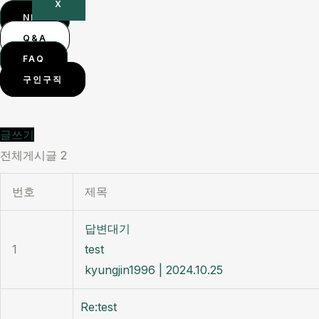
X
NEW
Q&A
FAQ
구인구직
글쓰기
전체게시글 2
번호
제목
답변대기
1
test
kyungjin1996
|
2024.10.25
Re:test