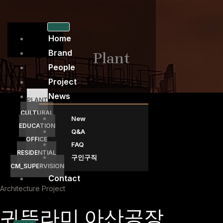
콘
텐
츠
Home
로
Brand
Plant
건
People
너
Project
뛰
News
기
PLANT
CULTURAL
New
EDUCATION
Q&A
OFFICE
FAQ
RESIDENTIAL
구인구직
CM_SUPERVISION
Contact
Architecture Project
귀뚜라미 아산공장