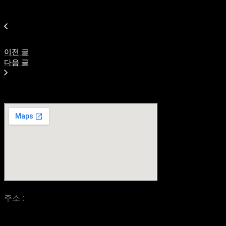
이전 글
다음 글
주소 :