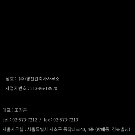
상호 : (주)경진건축사사무소
사업자번호 : 213-86-18570
대표 : 조창곤
tel : 02-573-7212 / fax : 02-573-7213
서울사무실 : 서울특별시 서초구 동작대로40, 4층 (방배동, 경복빌딩)