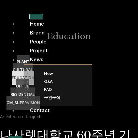
콘
텐
츠
Home
로
Brand
Education
건
People
너
Project
뛰
News
기
PLANT
CULTURAL
New
EDUCATION
Q&A
OFFICE
FAQ
RESIDENTIAL
구인구직
CM_SUPERVISION
Contact
Architecture Project
나사렛대학교 60주년 기