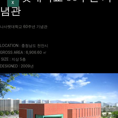
X
념관
나사렛대학교 60주년 기념관
LOCATION : 충청남도 천안시
GROSS AREA : 6,906.60 ㎡
SIZE : 지상 5층
DESIGNED : 2009년