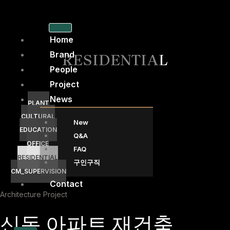
콘
텐
츠
Home
로
Brand
RESIDENTIAL
건
People
너
Project
뛰
News
기
PLANT
CULTURAL
New
EDUCATION
Q&A
OFFICE
FAQ
RESIDENTIAL
구인구직
CM_SUPERVISION
Contact
Architecture Project
신동 아파트 재건축