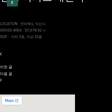
X
LOCATION : 전라북도 익산시
GROSS AREA : 121,978.62 ㎡
SIZE : 지하 2층, 지상 23층
이전 글
다음 글