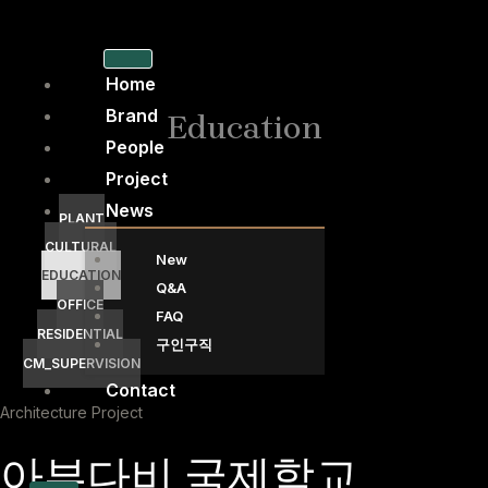
콘
텐
츠
Home
로
Brand
Education
건
People
너
Project
뛰
News
기
PLANT
CULTURAL
New
EDUCATION
Q&A
OFFICE
FAQ
RESIDENTIAL
구인구직
CM_SUPERVISION
Contact
Architecture Project
아부다비 국제학교