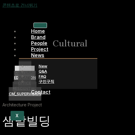
콘텐츠로 건너뛰기
Home
Brand
Cultural
People
Project
News
New
PLANT
Q&A
CULTURAL
FAQ
EDUCATION
구인구직
OFFICE
RESIDENTIAL
Contact
CM_SUPERVISION
Architecture Project
X
샘밭빌딩