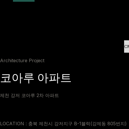
C
Architecture Project
코아루 아파트
제천 강저 코아루 2차 아파트
LOCATION : 충북 제천시 강저지구 B-1블럭(강제동 805번지)