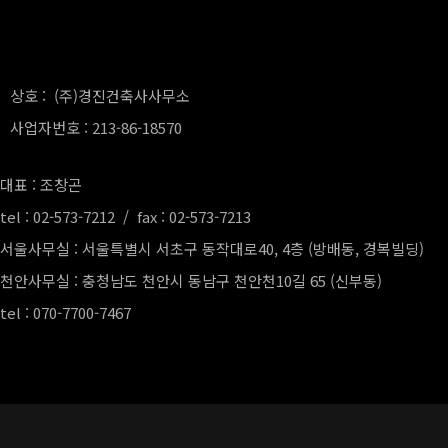
상호 : (주)경진건축사사무소
사업자번호 : 213-86-18570
대표 : 조창곤
tel : 02-573-7212 / fax : 02-573-7213
서울사무실 : 서울특별시 서초구 동작대로40, 4층 (방배동, 경복빌딩)
천안사무실 : 충청남도 천안시 동남구 천안천10길 65 (신부동)
tel : 070-7700-7467