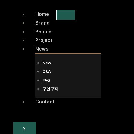
콘
텐
Home
츠
Brand
로
People
건
Project
너
News
뛰
New
기
Q&A
FAQ
구인구직
Contact
X