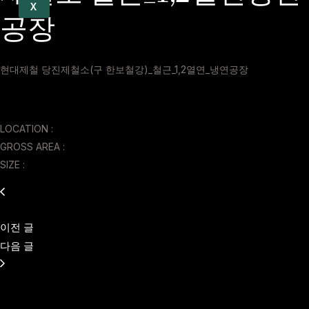
X
공장
현대제철 당진제철소(구 한보철강)_철근_1,2열연_냉연공장
LOCATION :
GROSS AREA :
SIZE :
이전 글
다음 글