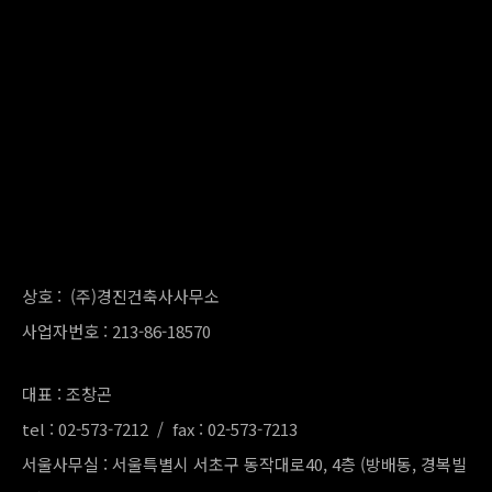
상호 : (주)경진건축사사무소
사업자번호 : 213-86-18570
대표 : 조창곤
tel : 02-573-7212 / fax : 02-573-7213
서울사무실 : 서울특별시 서초구 동작대로40, 4층 (방배동, 경복빌