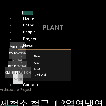
콘
텐
츠
Home
로
Brand
PLANT​
건
People
너
Project
뛰
News
기
CULTURAL
EDUCATION
New
OFFICE
Q&A
RESIDENTIAL
FAQ
CM_SUPERVISION
구인구직
PLANT
Contact
Architecture Project
제철소 철근_1,2열연냉연