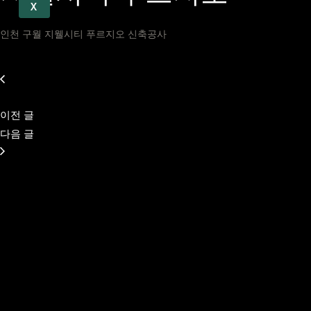
X
인천 구월 지웰시티 푸르지오 신축공사
이전 글
다음 글