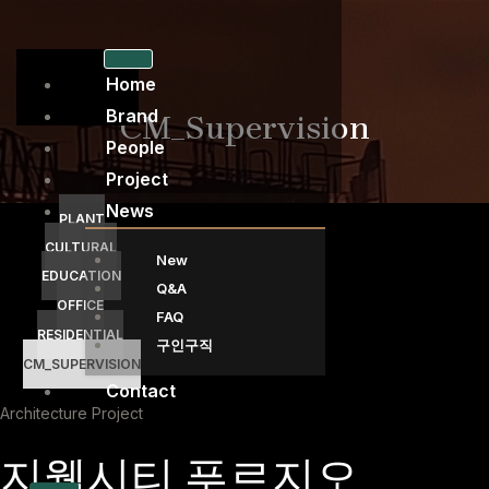
콘
텐
츠
Home
로
Brand
CM_Supervision
건
People
너
Project
뛰
News
기
PLANT
CULTURAL
New
EDUCATION
Q&A
OFFICE
FAQ
RESIDENTIAL
구인구직
CM_SUPERVISION
Contact
Architecture Project
지웰시티 푸르지오