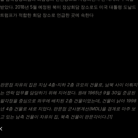
받았다. 2018년 5월 예정된 북미 정상회담 장소로도 미국 대톨령 도날드
트럼프가 적합한 회담 장소로 언급한 곳에 속한다
판문점 자유의 집은 지상 4층-지하 2층 규모의 건물로, 남북 사이 이뤄지
는 연락 업무를 담당하기 위해 지어졌다. 원래 1965년 9월 30일 준공된
팔각정을 중심으로 좌우에 배치된 2층 건물이었는데, 건물이 낡아 1998
년 4층 건물로 새로 지었다. 판문점 군사분계선(MDL)을 경계로 마주 보
고 있는 남측 건물이 자유의 집, 북측 건물이 판문각이다.[1]