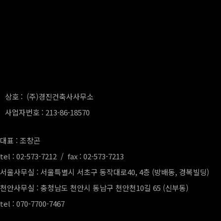
상호 : (주)경진건축사사무소
사업자번호 : 213-86-18570
대표 : 조창곤
tel : 02-573-7212 / fax : 02-573-7213
서울사무실 : 서울특별시 서초구 동작대로40, 4층 (방배동, 경복빌딩)
천안사무실 : 충청남도 천안시 동남구 천안천10길 65 (신부동)
tel : 070-7700-7467