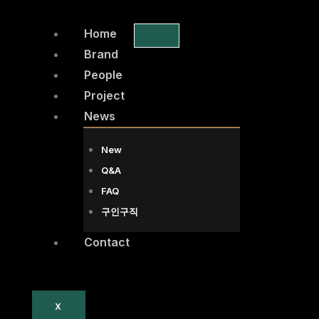
콘
텐
Home
츠
Brand
로
People
건
Project
너
News
뛰
New
기
Q&A
FAQ
구인구직
Contact
X